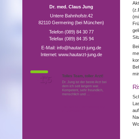
Akt
Dr. med. Claus Jung
(z.
Untere Bahnhofstr.42
(mi
82110 Germering (bei München)
Frü
gel
Telefon (089) 84 30 77
Sit
Telefax (089) 84 35 94
Be
E-Mail:
info@hautarzt-jung.de
mei
Internet:
www.hautarzt-jung.de
kom
Be
min
Tolles Team, toller Arzt!
Von Patienten
1,5
Note
bewertet mit
Dr. Jung ist der beste Arzt bei
Ri
dem ich seit langem war.
Kompetent, sehr freundlich,
menschlich und …
Mehr
Sch
Las
Hautärzte (Dermatologen)
auf
in Germering
Nac
Woc