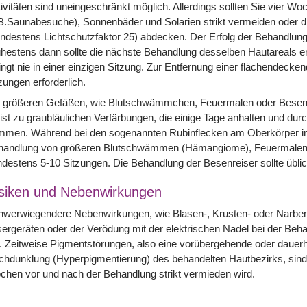
ivitäten sind uneingeschränkt möglich. Allerdings sollten Sie vier 
B.Saunabesuche), Sonnenbäder und Solarien strikt vermeiden oder d
ndestens Lichtschutzfaktor 25) abdecken. Der Erfolg der Behandlung
hestens dann sollte die nächste Behandlung desselben Hautareals e
ingt nie in einer einzigen Sitzung. Zur Entfernung einer flächendecke
zungen erforderlich.
i größeren Gefäßen, wie Blutschwämmchen, Feuermalen oder Besen
st zu graubläulichen Verfärbungen, die einige Tage anhalten und dur
men. Während bei den sogenannten Rubinflecken am Oberkörper in de
handlung von größeren Blutschwämmen (Hämangiome), Feuermalen un
destens 5-10 Sitzungen. Die Behandlung der Besenreiser sollte übli
siken und Nebenwirkungen
werwiegendere Nebenwirkungen, wie Blasen-, Krusten- oder Narbenb
ergeräten oder der Verödung mit der elektrischen Nadel bei der Beh
. Zeitweise Pigmentstörungen, also eine vorübergehende oder dauerh
hdunklung (Hyperpigmentierung) des behandelten Hautbezirks, sind 
hen vor und nach der Behandlung strikt vermieden wird.