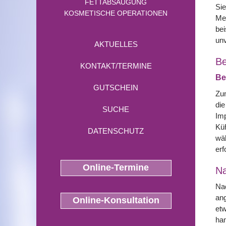
FETTABSAUGUNG
Sie
KOSMETISCHE OPERATIONEN
Me
bei
un
AKTUELLES
Be
KONTAKT/TERMINE
Be
GUTSCHEIN
Zum
die
SUCHE
Imp
Küh
DATENSCHUTZ
wäh
erf
Online-Termine
N
Nac
ang
Online-Konsultation
etw
han