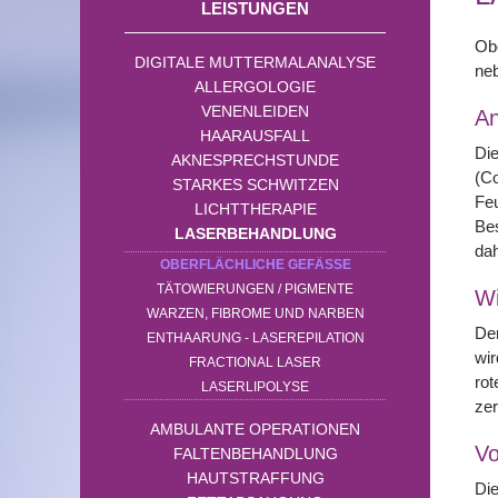
LEISTUNGEN
Ob
DIGITALE MUTTERMALANALYSE
neb
ALLERGOLOGIE
VENENLEIDEN
A
HAARAUSFALL
Die
AKNESPRECHSTUNDE
(C
STARKES SCHWITZEN
Fe
LICHTTHERAPIE
Bes
LASERBEHANDLUNG
dah
OBERFLÄCHLICHE GEFÄSSE
TÄTOWIERUNGEN / PIGMENTE
Wi
WARZEN, FIBROME UND NARBEN
Der
ENTHAARUNG - LASEREPILATION
wir
FRACTIONAL LASER
rot
LASERLIPOLYSE
ze
AMBULANTE OPERATIONEN
Vo
FALTENBEHANDLUNG
HAUTSTRAFFUNG
Die