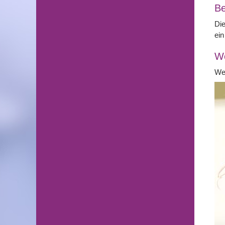
Be
Die
ein
We
Wei