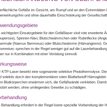
erflächliche Gefäße im Gesicht, am Rumpf und an den Extremitäte
enwirkungsfrei und ohne dauerhafte Einschränkung der Gesellschafts
nwendungsgebiete
 wichtigsten Einsatzgebiete für den Gefäßlaser sind rote erweitert
ouperose), Spinnen-Nävi, Blutschwämmchen oder Rubinflecke (Angi
uermale (Naevus flammeus) oder Blutschwämme (Hämangiome). Gef
enreiser, sprechen in der Regel weniger gut auf die Laserbehandlun
er nur in Kombination mit einer Verödung sinnvoll.
rkungsweise
 KTP-Laser bewirkt eine sogenannte selektive Photothermolyse. Die
d selektiv durch den komplementären roten Blutfarbstoff Hämoglobi
en Blutkörperchen erwärmen sich, die Gefäßwände verkleben. Damit k
rstört werden, ohne umliegendes Gewebe zu schädigen.
rbehandlung
 Behandlung erfordert in der Regel keine spezielle Vorbereitung der