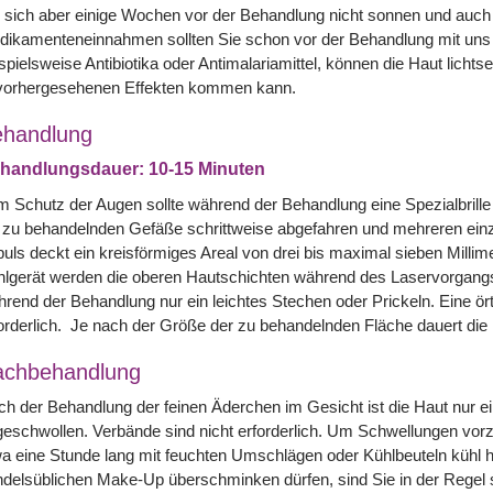
 sich aber einige Wochen vor der Behandlung nicht sonnen und auch 
dikamenteneinnahmen sollten Sie schon vor der Behandlung mit uns
spielsweise Antibiotika oder Antimalariamittel, können die Haut lich
vorhergesehenen Effekten kommen kann.
handlung
handlungsdauer: 10-15 Minuten
 Schutz der Augen sollte während der Behandlung eine Spezialbril
 zu behandelnden Gefäße schrittweise abgefahren und mehreren einz
uls deckt ein kreisförmiges Areal von drei bis maximal sieben Mill
lgerät werden die oberen Hautschichten während des Laservorgangs
rend der Behandlung nur ein leichtes Stechen oder Prickeln. Eine ört
orderlich. Je nach der Größe der zu behandelnden Fläche dauert die 
achbehandlung
h der Behandlung der feinen Äderchen im Gesicht ist die Haut nur ein
eschwollen. Verbände sind nicht erforderlich. Um Schwellungen vorz
a eine Stunde lang mit feuchten Umschlägen oder Kühlbeuteln kühl hal
delsüblichen Make-Up überschminken dürfen, sind Sie in der Regel so