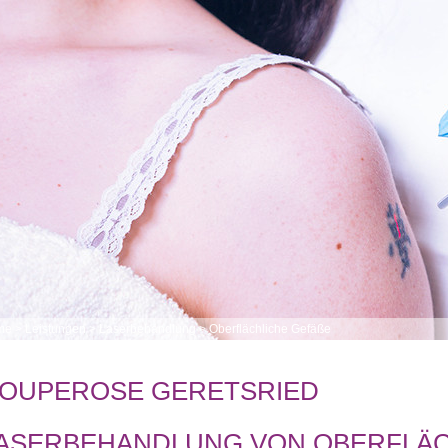
me
>
Leistungen
>
Laserbehandlung
>
Oberflächliche Gefäße
OUPEROSE GERETSRIED
ASERBEHANDLUNG VON OBERFLÄC