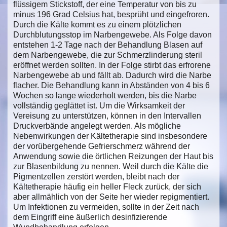
flüssigem Stickstoff, der eine Temperatur von bis zu
minus 196 Grad Celsius hat, besprüht und eingefroren.
Durch die Kälte kommt es zu einem plötzlichen
Durchblutungsstop im Narbengewebe. Als Folge davon
entstehen 1-2 Tage nach der Behandlung Blasen auf
dem Narbengewebe, die zur Schmerzlinderung steril
eröffnet werden sollten. In der Folge stirbt das erfrorene
Narbengewebe ab und fällt ab. Dadurch wird die Narbe
flacher. Die Behandlung kann in Abständen von 4 bis 6
Wochen so lange wiederholt werden, bis die Narbe
vollständig geglättet ist. Um die Wirksamkeit der
Vereisung zu unterstützen, können in den Intervallen
Druckverbände angelegt werden. Als mögliche
Nebenwirkungen der Kältetherapie sind insbesondere
der vorübergehende Gefrierschmerz während der
Anwendung sowie die örtlichen Reizungen der Haut bis
zur Blasenbildung zu nennen. Weil durch die Kälte die
Pigmentzellen zerstört werden, bleibt nach der
Kältetherapie häufig ein heller Fleck zurück, der sich
aber allmählich von der Seite her wieder repigmentiert.
Um Infektionen zu vermeiden, sollte in der Zeit nach
dem Eingriff eine äußerlich desinfizierende