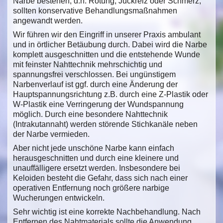
Narbe bestehen, d.h. Rötung, Juckreiz oder Schmerz,
sollten konservative Behandlungsmaßnahmen
angewandt werden.
Wir führen wir den Eingriff in unserer Praxis ambulant
und in örtlicher Betäubung durch. Dabei wird die Narbe
komplett ausgeschnitten und die entstehende Wunde
mit feinster Nahttechnik mehrschichtig und
spannungsfrei verschlossen. Bei ungünstigem
Narbenverlauf ist ggf. durch eine Änderung der
Hauptspannungsrichtung z.B. durch eine Z-Plastik oder
W-Plastik eine Verringerung der Wundspannung
möglich. Durch eine besondere Nahttechnik
(Intrakutannaht) werden störende Stichkanäle neben
der Narbe vermieden.
Aber nicht jede unschöne Narbe kann einfach
herausgeschnitten und durch eine kleinere und
unauffälligere ersetzt werden. Insbesondere bei
Keloiden besteht die Gefahr, dass sich nach einer
operativen Entfernung noch größere narbige
Wucherungen entwickeln.
Sehr wichtig ist eine korrekte Nachbehandlung. Nach
Entfernen des Nahtmaterials sollte die Anwendung