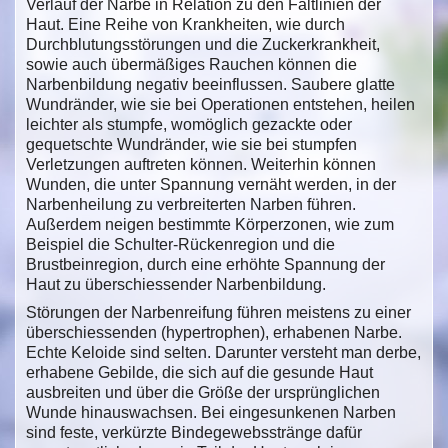
Verlauf der Narbe in Relation zu den Faltlinien der
Haut. Eine Reihe von Krankheiten, wie durch
Durchblutungsstörungen und die Zuckerkrankheit,
sowie auch übermäßiges Rauchen können die
Narbenbildung negativ beeinflussen. Saubere glatte
Wundränder, wie sie bei Operationen entstehen, heilen
leichter als stumpfe, womöglich gezackte oder
gequetschte Wundränder, wie sie bei stumpfen
Verletzungen auftreten können. Weiterhin können
Wunden, die unter Spannung vernäht werden, in der
Narbenheilung zu verbreiterten Narben führen.
Außerdem neigen bestimmte Körperzonen, wie zum
Beispiel die Schulter-Rückenregion und die
Brustbeinregion, durch eine erhöhte Spannung der
Haut zu überschiessender Narbenbildung.
Störungen der Narbenreifung führen meistens zu einer
überschiessenden (hypertrophen), erhabenen Narbe.
Echte Keloide sind selten. Darunter versteht man derbe,
erhabene Gebilde, die sich auf die gesunde Haut
ausbreiten und über die Größe der ursprünglichen
Wunde hinauswachsen. Bei eingesunkenen Narben
sind feste, verkürzte Bindegewebsstränge dafür