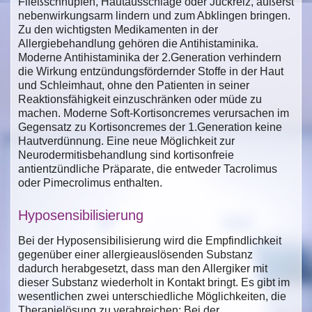
Fließschnupfen, Hautausschläge oder Juckreiz, äußerst
nebenwirkungsarm lindern und zum Abklingen bringen.
Zu den wichtigsten Medikamenten in der
Allergiebehandlung gehören die Antihistaminika.
Moderne Antihistaminika der 2.Generation verhindern
die Wirkung entzündungsfördernder Stoffe in der Haut
und Schleimhaut, ohne den Patienten in seiner
Reaktionsfähigkeit einzuschränken oder müde zu
machen. Moderne Soft-Kortisoncremes verursachen im
Gegensatz zu Kortisoncremes der 1.Generation keine
Hautverdünnung. Eine neue Möglichkeit zur
Neurodermitisbehandlung sind kortisonfreie
antientzündliche Präparate, die entweder Tacrolimus
oder Pimecrolimus enthalten.
Hyposensibilisierung
Bei der Hyposensibilisierung wird die Empfindlichkeit
gegenüber einer allergieauslösenden Substanz
dadurch herabgesetzt, dass man den Allergiker mit
dieser Substanz wiederholt in Kontakt bringt. Es gibt im
wesentlichen zwei unterschiedliche Möglichkeiten, die
Therapielösung zu verabreichen: Bei der