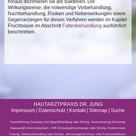
hinaus dezimieren sie die Bakterien. Die
Wirkungsweise, die notwendige Vorbehandlung,
Nachbehandlung, Risiken und Nebenwirkungen sowie
Gegenanzeigen für dieses Verfahren werden im Kapitel
Fruchtsäure im Abschnitt
Faltenbehandlung
ausführlich
beschrieben.
HAUTARZTPRAXIS DR. JUNG
Impressum
|
Datenschutz
| Kontakt |
Sitemap
|
Suche
Haarentfernung Starnberg
,
Anti Aging Behandlung nahe Olching
,
Hautverhornung Germering
,
Haarausfall Unterschleissheim
,
UVB Schmalspektrumtherapie nahe Olching
,
Problemzonen
Freising
,
Gefaessbehandlung nahe Dachau
,
dermatologische Praxis nahe Fuerstenfeldbruck
,