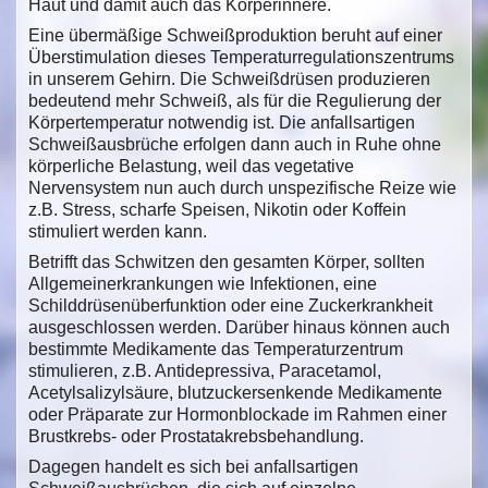
Haut und damit auch das Körperinnere.
Eine übermäßige Schweißproduktion beruht auf einer
Überstimulation dieses Temperaturregulationszentrums
in unserem Gehirn. Die Schweißdrüsen produzieren
bedeutend mehr Schweiß, als für die Regulierung der
Körpertemperatur notwendig ist. Die anfallsartigen
Schweißausbrüche erfolgen dann auch in Ruhe ohne
körperliche Belastung, weil das vegetative
Nervensystem nun auch durch unspezifische Reize wie
z.B. Stress, scharfe Speisen, Nikotin oder Koffein
stimuliert werden kann.
Betrifft das Schwitzen den gesamten Körper, sollten
Allgemeinerkrankungen wie Infektionen, eine
Schilddrüsenüberfunktion oder eine Zuckerkrankheit
ausgeschlossen werden. Darüber hinaus können auch
bestimmte Medikamente das Temperaturzentrum
stimulieren, z.B. Antidepressiva, Paracetamol,
Acetylsalizylsäure, blutzuckersenkende Medikamente
oder Präparate zur Hormonblockade im Rahmen einer
Brustkrebs- oder Prostatakrebsbehandlung.
Dagegen handelt es sich bei anfallsartigen