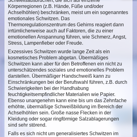
Schweißausbrüchen, die sich auf einzelne
Körperregionen (z.B. Hände, Füße und/oder
Achselhöhlen) beschränken, meist um ein sogenanntes
emotionales Schwitzen. Das
Thermoregulationszentrum des Gehirns reagiert dann
irrtümlicherweise auch auf Faktoren, die zu einer
emotionellen Anspannung führen, wie Schmerz, Angst,
Stress, Lampenfieber oder Freude.
Exzessives Schwitzen wurde lange Zeit als ein
kosmetisches Problem abgetan. Übermäßiges
Schwitzen kann aber für den Betroffenen ein nicht zu
unterschätzendes soziales und emotionelles Problem
darstellen. Übermäßiger Handschweiß kann zu
Einschränkungen bei der Berufswahl führen, z.B. durch
Schwierigkeiten bei der Handhabung
feuchtigkeitsempfindlicher Materialien wie Papier.
Ebenso unangenehm kann eine bis um das Zehnfache
erhöhte, übermäßige Schweißbildung im Bereich der
Achselhöhlen sein. Große nasse Flecken in der
Kleidung oder sogar ringförmige Salzablagerungen
sind sehr störend.
Falls es sich nicht um generalisiertes Schwitzen im