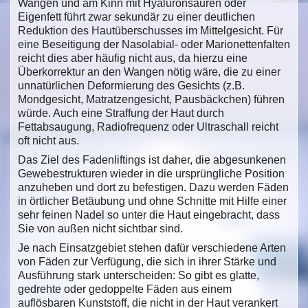
Wangen und am Kinn mit Hyaluronsäuren oder
Eigenfett führt zwar sekundär zu einer deutlichen
Reduktion des Hautüberschusses im Mittelgesicht. Für
eine Beseitigung der Nasolabial- oder Marionettenfalten
reicht dies aber häufig nicht aus, da hierzu eine
Überkorrektur an den Wangen nötig wäre, die zu einer
unnatürlichen Deformierung des Gesichts (z.B.
Mondgesicht, Matratzengesicht, Pausbäckchen) führen
würde. Auch eine Straffung der Haut durch
Fettabsaugung, Radiofrequenz oder Ultraschall reicht
oft nicht aus.
Das Ziel des Fadenliftings ist daher, die abgesunkenen
Gewebestrukturen wieder in die ursprüngliche Position
anzuheben und dort zu befestigen. Dazu werden Fäden
in örtlicher Betäubung und ohne Schnitte mit Hilfe einer
sehr feinen Nadel so unter die Haut eingebracht, dass
Sie von außen nicht sichtbar sind.
Je nach Einsatzgebiet stehen dafür verschiedene Arten
von Fäden zur Verfügung, die sich in ihrer Stärke und
Ausführung stark unterscheiden: So gibt es glatte,
gedrehte oder gedoppelte Fäden aus einem
auflösbaren Kunststoff, die nicht in der Haut verankert