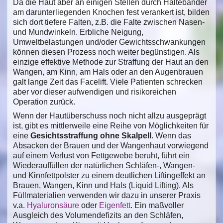
Da die Haut aber an einigen Stellen durch Haltebänder
am darunterliegenden Knochen fest verankert ist, bilden
sich dort tiefere Falten, z.B. die Falte zwischen Nasen-
und Mundwinkeln. Erbliche Neigung,
Umweltbelastungen und/oder Gewichtsschwankungen
können diesen Prozess noch weiter begünstigen. Als
einzige effektive Methode zur Straffung der Haut an den
Wangen, am Kinn, am Hals oder an den Augenbrauen
galt lange Zeit das Facelift. Viele Patienten schrecken
aber vor dieser aufwendigen und risikoreichen
Operation zurück.
Wenn der Hautüberschuss noch nicht allzu ausgeprägt
ist, gibt es mittlerweile eine Reihe von Möglichkeiten für
eine
Gesichtsstraffung ohne Skalpell
. Wenn das
Absacken der Brauen und der Wangenhaut vorwiegend
auf einem Verlust von Fettgewebe beruht, führt ein
Wiederauffüllen der natürlichen Schläfen-, Wangen-
und Kinnfettpolster zu einem deutlichen Liftingeffekt an
Brauen, Wangen, Kinn und Hals (Liquid Lifting). Als
Füllmaterialien verwenden wir dazu in unserer Praxis
v.a.
Hyaluronsäure
oder
Eigenfett
. Ein maßvoller
Ausgleich des Volumendefizits an den Schläfen,