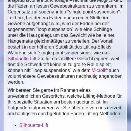
anspruchsvollere „anchorage“–Technik die Möglichkeit,
die Fäden an festen Gewebestrukturen zu verankern. Im
Gegensatz zur sogenannten "single point suspension"-
Technik, bei der ein Faden nur an einer Stelle im
Gewebe aufgehängt wird, wird der Faden bei der
sogenannten "loop suspension" wie eine Schlinge
unter die Haut gelegt, um das Gewicht wie bei einer
Hängematte gleichmäßiger zu verteilen. Der Vorteil
besteht in der höheren Stabilität des Lifting-Effekts.
Während sich "single point suspensions" wie das
Silhouette-Lift
v.a. für das mittlere Gesicht eignen, weil
dort die Schwerkraft keine allzu große Rolle spielt,
können mit "loop suspensions" wie dem
Microlift
auch
voluminösere Gewebestrukturen nachhaltig angehoben
werden.
Wir beraten Sie gerne im Rahmen eines
unverbindlichen Gesprächs, welche Lifting-Methode für
Ihr spezielle Situation am besten geeignet ist. Im
Folgenden informieren wir Sie über die von uns derzeit
am häufigsten durchgeführten Faden-Lifting-Methoden
Silhouette-Lift