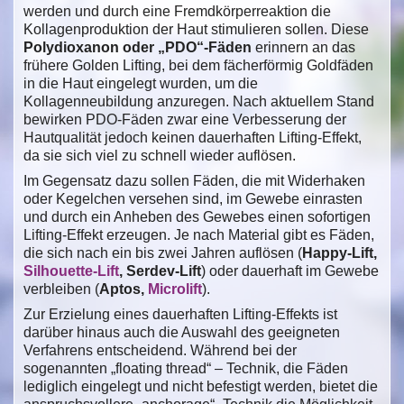
werden und durch eine Fremdkörperreaktion die
Kollagenproduktion der Haut stimulieren sollen. Diese
Polydioxanon oder „PDO“-Fäden
erinnern an das
frühere Golden Lifting, bei dem fächerförmig Goldfäden
in die Haut eingelegt wurden, um die
Kollagenneubildung anzuregen. Nach aktuellem Stand
bewirken PDO-Fäden zwar eine Verbesserung der
Hautqualität jedoch keinen dauerhaften Lifting-Effekt,
da sie sich viel zu schnell wieder auflösen.
Im Gegensatz dazu sollen Fäden, die mit Widerhaken
oder Kegelchen versehen sind, im Gewebe einrasten
und durch ein Anheben des Gewebes einen sofortigen
Lifting-Effekt erzeugen. Je nach Material gibt es Fäden,
die sich nach ein bis zwei Jahren auflösen (
Happy-Lift,
Silhouette-Lift
, Serdev-Lift
) oder dauerhaft im Gewebe
verbleiben (
Aptos,
Microlift
).
Zur Erzielung eines dauerhaften Lifting-Effekts ist
darüber hinaus auch die Auswahl des geeigneten
Verfahrens entscheidend. Während bei der
sogenannten „floating thread“ – Technik, die Fäden
lediglich eingelegt und nicht befestigt werden, bietet die