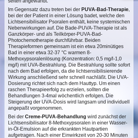
selten angewandt.
Im Gegensatz dazu treten bei der
PUVA-Bad-Therapie
,
bei der der Patient in einer Lösung badet, welche den
Lichtsensibilisator Psoralen enthält, keine systemischen
Nebenwirkungen auf. Die Bade-PUVA-Therapie ist als
Ganzkörper- und als Teilkörper-PUVA-Bad-
Photochemotherapie durchführbar. Beiden
Therapieformen gemeinsam ist ein etwa 20minütiges
Bad in einer etwa 32-37 °C warmen 8-
Methoxypsoralenlösung (Konzentration: 0,5 mg/l-1,0
mg/l) mit UVA-Bestrahlung. Die Bestrahlung sollte sofort
nach dem Bad erfolgen, da die lichtsensibilisierende
Wirkung anschließend sehr schnell nachläßt. Die UVA-
Dosierung richtet sich nach dem Hauttyp. Um einen
raschen Therapieerfolg zu erzielen, sollten die
Behandlungen 3-4mal wöchentlich erfolgen. Die
Steigerung der UVA-Dosis wird langsam und individuell
angepaßt vorgenommen.
Bei der
Creme-PUVA-Behandlung
wird zunächst der
Lichtsensibilisator 8-Methoxypsoralen in einer Wasser-
in-Öl-Emulsion auf die erkrankten Hautpartien
aufgetragen. Nach einer Einwirkzeit von 20-30 Minuten