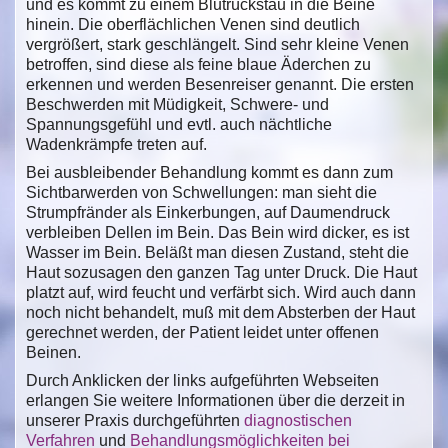
und es kommt zu einem Blutrückstau in die Beine
hinein. Die oberflächlichen Venen sind deutlich
vergrößert, stark geschlängelt. Sind sehr kleine Venen
betroffen, sind diese als feine blaue Äderchen zu
erkennen und werden Besenreiser genannt. Die ersten
Beschwerden mit Müdigkeit, Schwere- und
Spannungsgefühl und evtl. auch nächtliche
Wadenkrämpfe treten auf.
Bei ausbleibender Behandlung kommt es dann zum
Sichtbarwerden von Schwellungen: man sieht die
Strumpfränder als Einkerbungen, auf Daumendruck
verbleiben Dellen im Bein. Das Bein wird dicker, es ist
Wasser im Bein. Beläßt man diesen Zustand, steht die
Haut sozusagen den ganzen Tag unter Druck. Die Haut
platzt auf, wird feucht und verfärbt sich. Wird auch dann
noch nicht behandelt, muß mit dem Absterben der Haut
gerechnet werden, der Patient leidet unter offenen
Beinen.
Durch Anklicken der links aufgeführten Webseiten
erlangen Sie weitere Informationen über die derzeit in
unserer Praxis durchgeführten
diagnostischen
Verfahren
und
Behandlungsmöglichkeiten bei