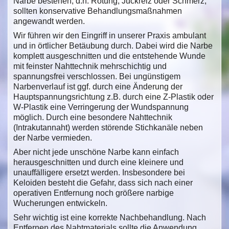
Narbe bestehen, d.h. Rötung, Juckreiz oder Schmerz,
sollten konservative Behandlungsmaßnahmen
angewandt werden.
Wir führen wir den Eingriff in unserer Praxis ambulant
und in örtlicher Betäubung durch. Dabei wird die Narbe
komplett ausgeschnitten und die entstehende Wunde
mit feinster Nahttechnik mehrschichtig und
spannungsfrei verschlossen. Bei ungünstigem
Narbenverlauf ist ggf. durch eine Änderung der
Hauptspannungsrichtung z.B. durch eine Z-Plastik oder
W-Plastik eine Verringerung der Wundspannung
möglich. Durch eine besondere Nahttechnik
(Intrakutannaht) werden störende Stichkanäle neben
der Narbe vermieden.
Aber nicht jede unschöne Narbe kann einfach
herausgeschnitten und durch eine kleinere und
unauffälligere ersetzt werden. Insbesondere bei
Keloiden besteht die Gefahr, dass sich nach einer
operativen Entfernung noch größere narbige
Wucherungen entwickeln.
Sehr wichtig ist eine korrekte Nachbehandlung. Nach
Entfernen des Nahtmaterials sollte die Anwendung