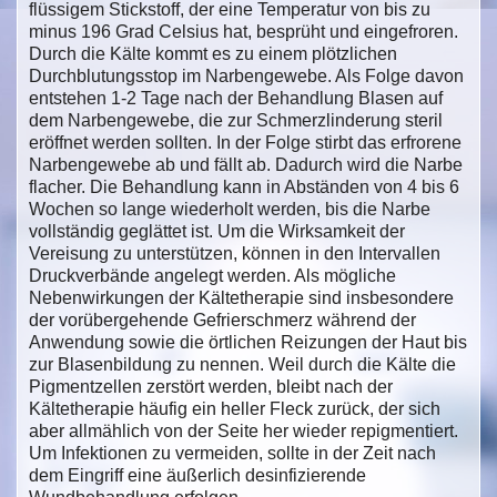
flüssigem Stickstoff, der eine Temperatur von bis zu
minus 196 Grad Celsius hat, besprüht und eingefroren.
Durch die Kälte kommt es zu einem plötzlichen
Durchblutungsstop im Narbengewebe. Als Folge davon
entstehen 1-2 Tage nach der Behandlung Blasen auf
dem Narbengewebe, die zur Schmerzlinderung steril
eröffnet werden sollten. In der Folge stirbt das erfrorene
Narbengewebe ab und fällt ab. Dadurch wird die Narbe
flacher. Die Behandlung kann in Abständen von 4 bis 6
Wochen so lange wiederholt werden, bis die Narbe
vollständig geglättet ist. Um die Wirksamkeit der
Vereisung zu unterstützen, können in den Intervallen
Druckverbände angelegt werden. Als mögliche
Nebenwirkungen der Kältetherapie sind insbesondere
der vorübergehende Gefrierschmerz während der
Anwendung sowie die örtlichen Reizungen der Haut bis
zur Blasenbildung zu nennen. Weil durch die Kälte die
Pigmentzellen zerstört werden, bleibt nach der
Kältetherapie häufig ein heller Fleck zurück, der sich
aber allmählich von der Seite her wieder repigmentiert.
Um Infektionen zu vermeiden, sollte in der Zeit nach
dem Eingriff eine äußerlich desinfizierende