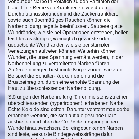
Verlauf der Narbe in Relation zu den Faltlinien der
Haut. Eine Reihe von Krankheiten, wie durch
Durchblutungsstörungen und die Zuckerkrankheit,
sowie auch übermäßiges Rauchen können die
Narbenbildung negativ beeinflussen. Saubere glatte
Wundränder, wie sie bei Operationen entstehen, heilen
leichter als stumpfe, womöglich gezackte oder
gequetschte Wundränder, wie sie bei stumpfen
Verletzungen auftreten können. Weiterhin können
Wunden, die unter Spannung vernäht werden, in der
Narbenheilung zu verbreiterten Narben führen.
Außerdem neigen bestimmte Körperzonen, wie zum
Beispiel die Schulter-Rückenregion und die
Brustbeinregion, durch eine erhöhte Spannung der
Haut zu überschiessender Narbenbildung.
Störungen der Narbenreifung führen meistens zu einer
überschiessenden (hypertrophen), erhabenen Narbe.
Echte Keloide sind selten. Darunter versteht man derbe,
erhabene Gebilde, die sich auf die gesunde Haut
ausbreiten und über die Größe der ursprünglichen
Wunde hinauswachsen. Bei eingesunkenen Narben
sind feste, verkürzte Bindegewebsstränge dafür