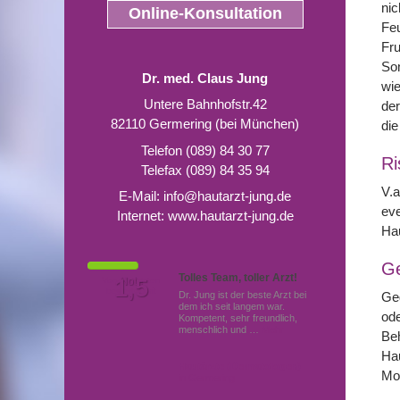
nic
Online-Konsultation
Feu
Fr
Son
Dr. med. Claus Jung
wie
Untere Bahnhofstr.42
der
82110 Germering (bei München)
die
Telefon (089) 84 30 77
Ri
Telefax (089) 84 35 94
V.a
E-Mail:
info@hautarzt-jung.de
eve
Internet:
www.hautarzt-jung.de
Hau
G
Tolles Team, toller Arzt!
Von Patienten
1,5
Note
bewertet mit
Dr. Jung ist der beste Arzt bei
Geg
dem ich seit langem war.
ode
Kompetent, sehr freundlich,
menschlich und …
Mehr
Beh
Hau
Hautärzte (Dermatologen)
Mo
in Germering