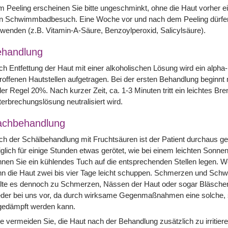
 Peeling erscheinen Sie bitte ungeschminkt, ohne die Haut vorher e
n Schwimmbadbesuch. Eine Woche vor und nach dem Peeling dürfen a
wenden (z.B. Vitamin-A-Säure, Benzoylperoxid, Salicylsäure).
handlung
h Entfettung der Haut mit einer alkoholischen Lösung wird ein alpha
roffenen Hautstellen aufgetragen. Bei der ersten Behandlung beginnt
der Regel 20%. Nach kurzer Zeit, ca. 1-3 Minuten tritt ein leichtes Br
erbrechungslösung neutralisiert wird.
achbehandlung
h der Schälbehandlung mit Fruchtsäuren ist der Patient durchaus ges
iglich für einige Stunden etwas gerötet, wie bei einem leichten Son
nen Sie ein kühlendes Tuch auf die entsprechenden Stellen legen. We
n die Haut zwei bis vier Tage leicht schuppen. Schmerzen und Schwe
lte es dennoch zu Schmerzen, Nässen der Haut oder sogar Bläschen
eder bei uns vor, da durch wirksame Gegenmaßnahmen eine solche, 
gedämpft werden kann.
te vermeiden Sie, die Haut nach der Behandlung zusätzlich zu irriti