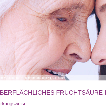
me
>
Leistungen
>
Faltenbehandlung
>
Fruchtsäure
BERFLÄCHLICHES FRUCHTSÄURE-
rkungsweise