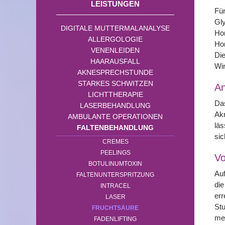
LEISTUNGEN
Für
Gly
DIGITALE MUTTERMALANALYSE
Hor
ALLERGOLOGIE
Hor
VENENLEIDEN
Die
HAARAUSFALL
Wi
AKNESPRECHSTUNDE
STARKES SCHWITZEN
A
LICHTTHERAPIE
Das
LASERBEHANDLUNG
Akn
AMBULANTE OPERATIONEN
läs
FALTENBEHANDLUNG
sic
CREMES
PEELINGS
Vo
BOTULINUMTOXIN
Auf
FALTENUNTERSPRITZUNG
die
INTRACEL
err
LASER
Stu
FRUCHTSÄURE
mec
FADENLIFTING