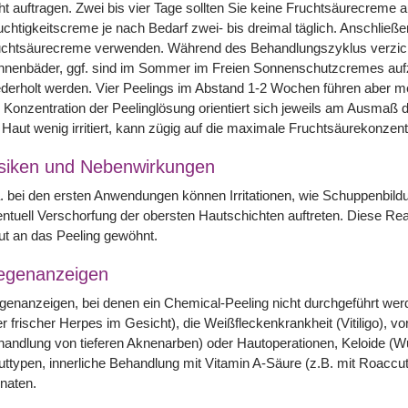
ht auftragen. Zwei bis vier Tage sollten Sie keine Fruchtsäurecreme 
chtigkeitscreme je nach Bedarf zwei- bis dreimal täglich. Anschließ
uchtsäurecreme verwenden. Während des Behandlungszyklus verzicht
nenbäder, ggf. sind im Sommer im Freien Sonnenschutzcremes aufzu
derholt werden. Vier Peelings im Abstand 1-2 Wochen führen aber m
 Konzentration der Peelinglösung orientiert sich jeweils am Ausmaß der
 Haut wenig irritiert, kann zügig auf die maximale Fruchtsäurekonzent
siken und Nebenwirkungen
. bei den ersten Anwendungen können Irritationen, wie Schuppenbild
ntuell Verschorfung der obersten Hautschichten auftreten. Diese Reak
t an das Peeling gewöhnt.
egenanzeigen
enanzeigen, bei denen ein Chemical-Peeling nicht durchgeführt werden
r frischer Herpes im Gesicht), die Weißfleckenkrankheit (Vitiligo), 
andlung von tieferen Aknenarben) oder Hautoperationen, Keloide (Wu
ttypen, innerliche Behandlung mit Vitamin A-Säure (z.B. mit Roaccut
naten.