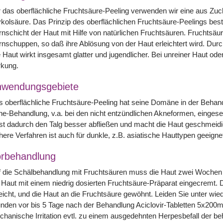
 das oberflächliche Fruchtsäure-Peeling verwenden wir eine aus Z
kolsäure. Das Prinzip des oberflächlichen Fruchtsäure-Peelings best
nschicht der Haut mit Hilfe von natürlichen Fruchtsäuren. Fruchts
nschuppen, so daß ihre Ablösung von der Haut erleichtert wird. Durch
 Haut wirkt insgesamt glatter und jugendlicher. Bei unreiner Haut od
rkung.
nwendungsgebiete
 oberflächliche Fruchtsäure-Peeling hat seine Domäne in der Beha
e-Behandlung, v.a. bei den nicht entzündlichen Akneformen, eingese
st dadurch den Talg besser abfließen und macht die Haut geschmeidig
here Verfahren ist auch für dunkle, z.B. asiatische Hauttypen geeigne
rbehandlung
 die Schälbehandlung mit Fruchtsäuren muss die Haut zwei Wochen l
 Haut mit einem niedrig dosierten Fruchtsäure-Präparat eingecremt.
eicht, und die Haut an die Fruchtsäure gewöhnt. Leiden Sie unter wi
nden vor bis 5 Tage nach der Behandlung Aciclovir-Tabletten 5x200
hanische Irritation evtl. zu einem ausgedehnten Herpesbefall der b