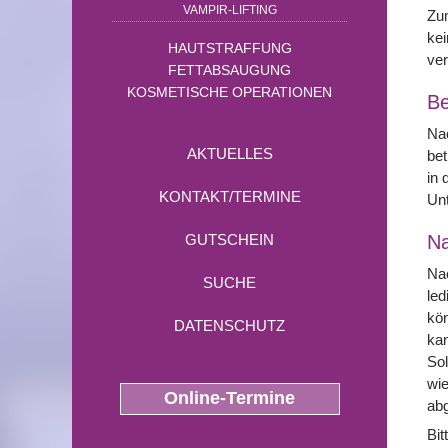
VAMPIR-LIFTING
Zum
kei
HAUTSTRAFFUNG
ver
FETTABSAUGUNG
KOSMETISCHE OPERATIONEN
Be
Nac
AKTUELLES
bet
in 
KONTAKT/TERMINE
Unt
N
GUTSCHEIN
Nac
SUCHE
led
kön
DATENSCHUTZ
kan
Sol
wi
Online-Termine
ab
Bit